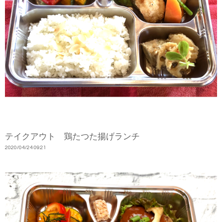
テイクアウト 鶏たつた揚げランチ
2020
/
04
/
24
09:21